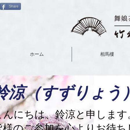
Share
ホーム
相馬樓
​鈴涼（すずりょう
こんにちは、鈴涼と申します
​皆様のご参加を心よりお待