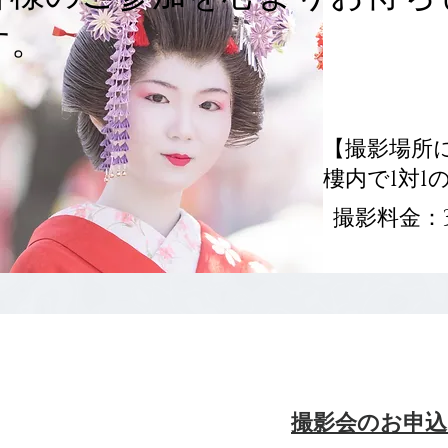
す。
【撮影場所
樓​内で1対
​撮影料金：3
​撮影会のお申